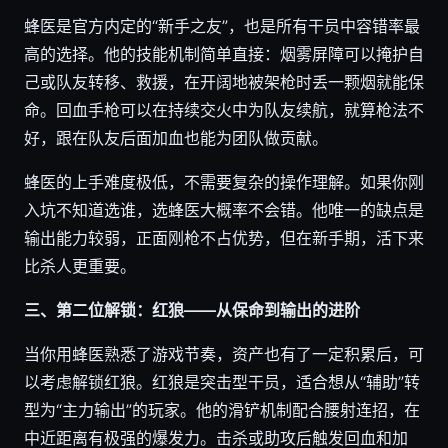
蜂医是官方内定的“新手之友”，也是所有干员中容错率最
高的选择。他的技能机制简单直接：烟雾屏障可以掩护自
己或队友转移、救援，在开阔地被架枪时丢一颗烟就能保
命。回血手枪可以在持续交火中为队友续航，就算枪法不
好，跟在队友后面加血也能为团队做贡献。
蜂医的上手难度极低，不需要复杂的操作理解。如果你刚
入坑不知道选谁，选蜂医大概率不会错。他唯一的缺点是
输出能力较弱，正面刚枪不占优势，但在新手期，活下来
比杀人更重要。
三、第二位解锁：红狼——从保命到输出的进阶
当你用蜂医熟悉了游戏节奏，资产也有了一定积累后，可
以考虑解锁红狼。红狼是突击型干员，适合想从“辅助”转
型为“主力输出”的玩家。他的滑铲机制配合腰射连招，在
中近距离有极强的爆发力。击杀或助攻后触发回血和加