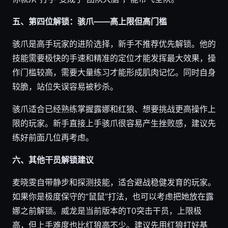
五、第四位解锁：骇爪——高上限但高门槛
骇爪是高手玩家的进阶选择，新手不推荐优先解锁。他的
技能需要极快的手速和精准的定位才能发挥最大效果，操
作门槛较高，需要大量练习才能形成肌肉记忆。同时自身
较脆，站位失误容易被秒杀。
骇爪适合已经熟练掌握露娜和红狼、想要挑战更高操作上
限的玩家。新手直接上手骇爪很容易产生挫败感，建议先
练好前面几位再考虑。
六、其他干员解锁建议
麦晓雯自带静步和探测技能，适合避战稳健发育的玩家。
如果你是极度保守的“鼠鼠”打法，也可以考虑把她放在露
娜之前解锁。威龙是当前版本的T0突击干员，上限极
高，但上手难度也比红狼高不少。建议先用红狼打好基