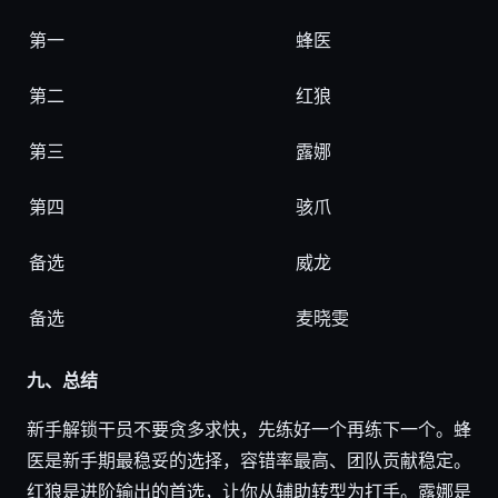
第一
蜂医
第二
红狼
第三
露娜
第四
骇爪
备选
威龙
备选
麦晓雯
九、总结
新手解锁干员不要贪多求快，先练好一个再练下一个。蜂
医是新手期最稳妥的选择，容错率最高、团队贡献稳定。
红狼是进阶输出的首选，让你从辅助转型为打手。露娜是