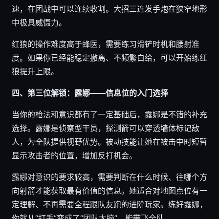
速，在团战中可以连续收割。大招三连发手炮在狭窄地形
中极具威慑力。
红狼的操作难度高于蜂医，需要练习滑铲时机和腰射准
度。如果你已经能稳定撤离、不频繁白给，可以开始练红
狼提升上限。
四、第三位解锁：露娜——信息位的入门选择
当你的枪法和意识都有了一定基础后，露娜是不错的补充
选择。露娜是侦察型干员，探测箭可以穿透墙体标记敌
人，为全队提供视野优势。被动技能让她在被击中时短暂
显示攻击者的位置，增加反打机会。
露娜对意识的要求较高，需要判断在什么时候、往哪个方
向射箭才能获取最有价值的信息。她适合对地图点位有一
定理解、不再需要全程跟队友跑的进阶玩家。练好露娜，
你就从“打手”变成了“团队大脑”，能带飞全队。